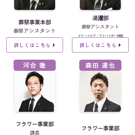
湯灌部
葬祭事業本部
アシスタント
葬祭
アシスタント
葬祭
グリーフケア・アドバイザー特級
詳しくはこちら
詳しくはこちら
河合 徹
森田 達也
フラワー事業部
フラワー事業部
課長