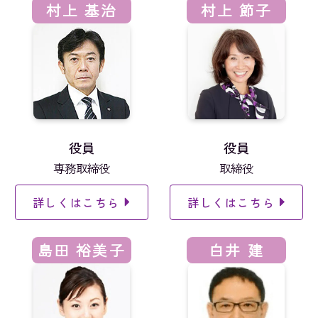
村上 基治
村上 節子
役員
役員
専務取締役
取締役
詳しくはこちら
詳しくはこちら
島田 裕美子
白井 建