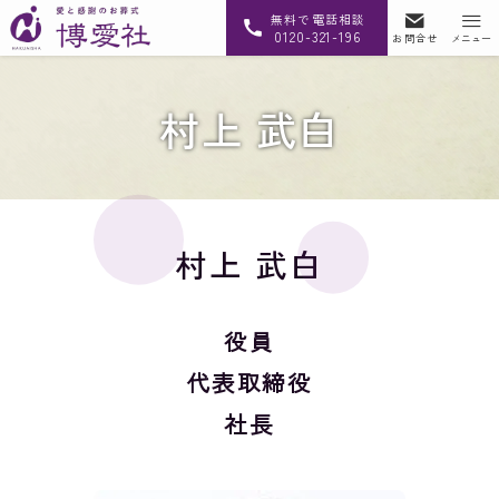
無料で電話相談
0120-321-196
お問合せ
メニュー
村上 武白
村上 武白
役員
代表取締役
社長