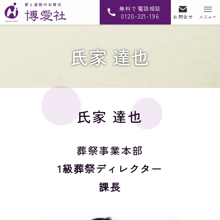
無料で電話相談
0120-321-196
お問合せ
メニュー
氏家 達也
氏家 達也
葬祭事業本部
1級葬祭ディレクター
課長