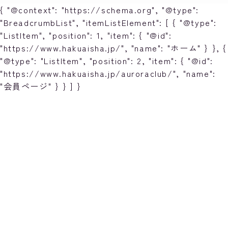
{ "@context": "https://schema.org", "@type":
"BreadcrumbList", "itemListElement": [ { "@type":
"ListItem", "position": 1, "item": { "@id":
"https://www.hakuaisha.jp/", "name": "ホーム" } }, {
"@type": "ListItem", "position": 2, "item": { "@id":
"https://www.hakuaisha.jp/auroraclub/", "name":
"会員ページ" } } ] }