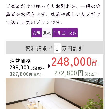
ご家族だけでゆっくりお別れを。一般の会
葬者をお招きせず、家族や親しい友人だけ
で送る人気のプランです。
安置
通夜
告別式
火葬
5
資料請求で
万円割引
248,000
通常価格
税抜
円~
298,000
円(税抜)~
272,800円
327,800
(税込)~
円(税込)~