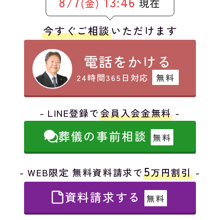
8/7
13:46
現在
(金)
今すぐご相談
いただけます
電話をかける
24時間365日対応
無料
- LINE登録で
会員入会金無料
-
葬儀の事前相談
無料
5
- WEB限定 無料資料請求で
万円割引
-
資料請求する
無料