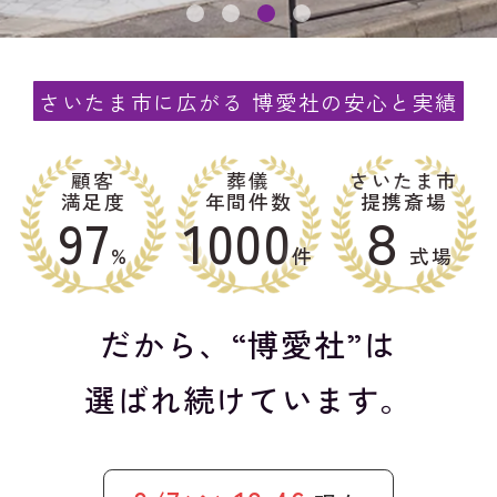
さいたま市に広がる 博愛社の安心と実績
顧客
葬儀
さいたま市
満足度
年間件数
提携斎場
97
1000
８
%
件
式場
だから、“博愛社”は
選ばれ続けています。