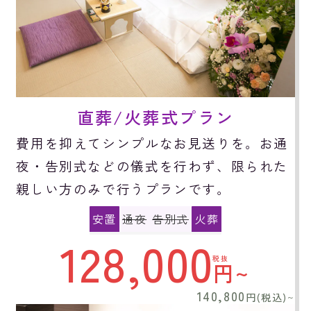
直葬/火葬式プラン
費用を抑えてシンプルなお見送りを。お通
夜・告別式などの儀式を行わず、限られた
親しい方のみで行うプランです。
安置
通夜
告別式
火葬
128,000
税抜
円~
140,800
円(税込)
~