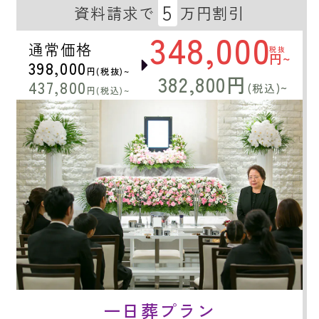
5
資料請求で
万円割引
348,000
通常価格
税抜
円~
398,000
円(税抜)~
382,800円
437,800
(税込)~
円(税込)~
一日葬プラン