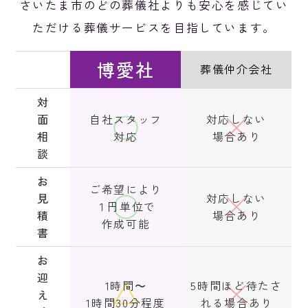
さいたま市のどの葬儀社よりも安心を感じてい
ただける葬儀サービスを目指しています。
博愛社
葬儀仲介会社
対
面
自社スタッフ
対応しない
相
対応
場合あり
談
お
ご希望により
見
対応しない
１円単位で
積
場合あり
作成可能
書
お
迎
1時間〜
5時間ほど待たさ
え
1時間30分程度
れる場合あり