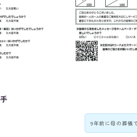
手
9年前に母の葬儀