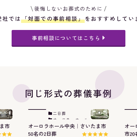
後悔しないお葬式のために
愛社では
「対面での事前相談」
を
おすすめしてい
事前相談についてはこちら
同じ形式の葬儀事例
二日葬
オーロラ・ホール
ま市
オーロラホール中央｜さいたま市
オー
中央
50名の2日葬
市2