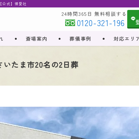
 【公式】博愛社
24時間365日 無料相談する
0120-321-196
れ
斎場案内
葬儀事例
対応エリ
いたま市20名の2日葬