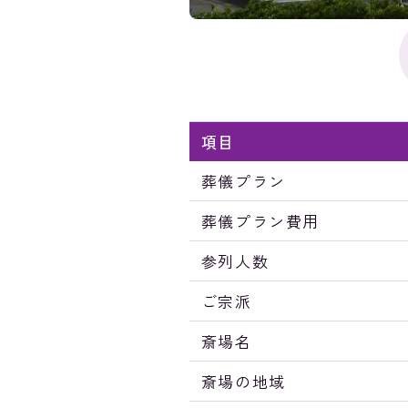
項目
葬儀プラン
葬儀プラン費用
参列人数
ご宗派
斎場名
斎場の地域