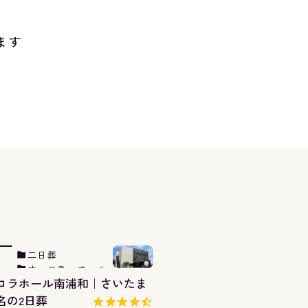
ます
二日葬
オーロラ・ホール
ロラホール南浦和｜さいたま
南浦和
0名の2日葬