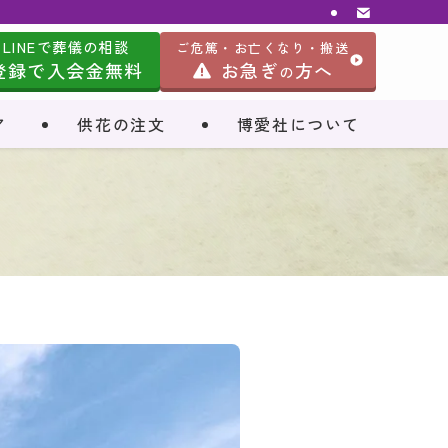
LINEで葬儀の相談
ご危篤・お亡くなり・搬送
登録で入会金無料
お急ぎ
方へ
の
ア
供花の注文
博愛社について