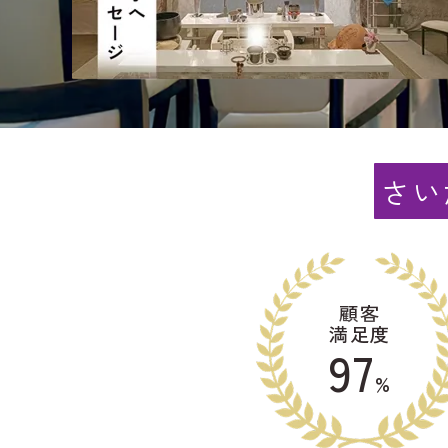
さい
顧客
満足度
97
%