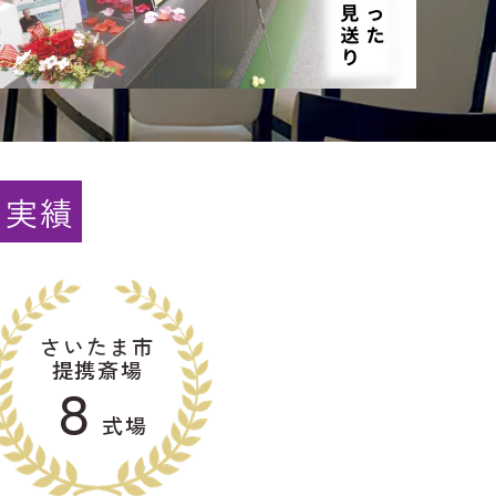
と実績
さいたま市
提携斎場
８
式場