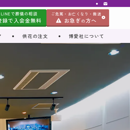
LINEで葬儀の相談
ご危篤・お亡くなり・搬送
登録で入会金無料
お急ぎ
方へ
の
ア
供花の注文
博愛社について