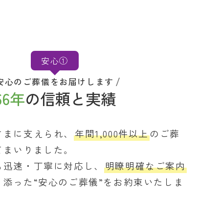
安心①
安心のご葬儀をお届けします
66年
の信頼と実績
さまに支えられ、
年間1,000件以上
のご葬
てまいりました。
も迅速・丁寧に対応し、
明瞭明確なご案内
り添った“安心のご葬儀”をお約束いたしま