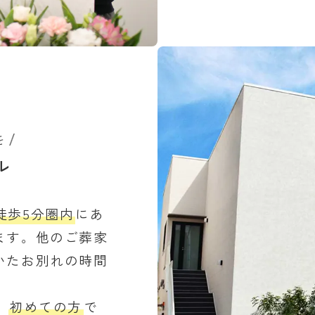
を
ル
徒歩5分圏内
にあ
ます。他のご葬家
いたお別れの時間
、
初めての方
で