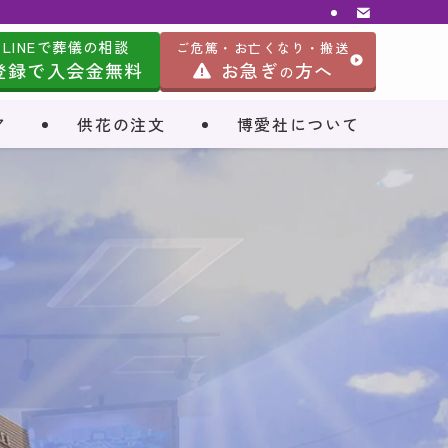
LINEで葬儀の相談
ご危篤・お亡くなり・搬送
登録で入会金無料
お急ぎ
方へ
の
ア
供花の注文
博愛社について