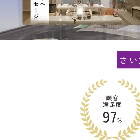
さい
顧客
満足度
97
%