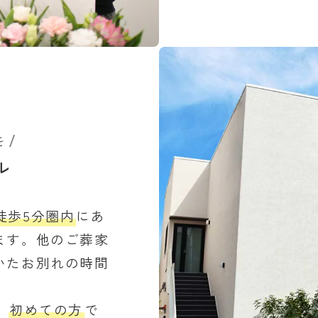
を
ル
徒歩5分圏内
にあ
ます。他のご葬家
いたお別れの時間
、
初めての方
で