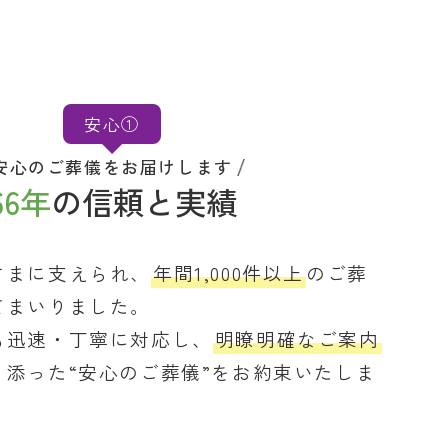
安心①
安心のご葬儀をお届けします
66年
の信頼と実績
さまに支えられ、
年間1,000件以上
のご葬
てまいりました。
も迅速・丁寧に対応し、
明瞭明確なご案内
り添った“安心のご葬儀”をお約束いたしま