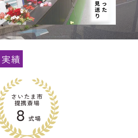
と実績
さいたま市
提携斎場
８
式場