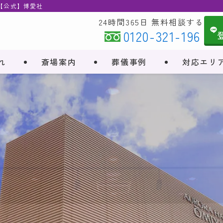
 【公式】博愛社
24時間365日 無料相談する
0120-321-196
れ
斎場案内
葬儀事例
対応エリ