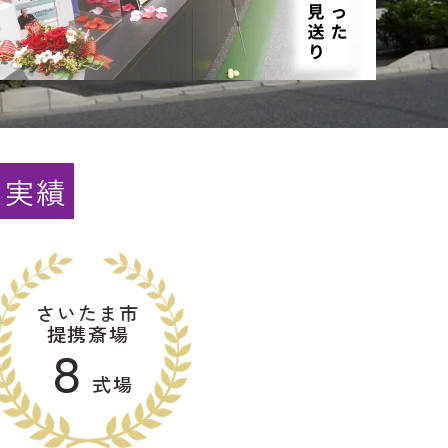
と実績
さいたま市
提携斎場
８
式場