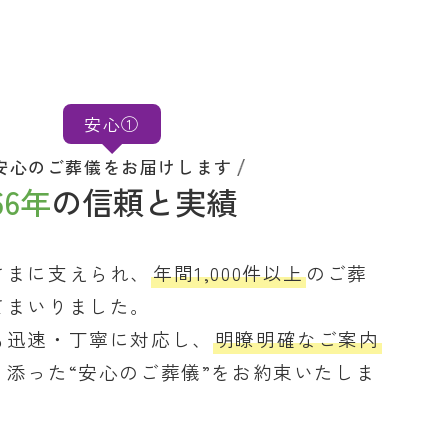
安心①
安心のご葬儀をお届けします
66年
の信頼と実績
さまに支えられ、
年間1,000件以上
のご葬
てまいりました。
も迅速・丁寧に対応し、
明瞭明確なご案内
り添った“安心のご葬儀”をお約束いたしま