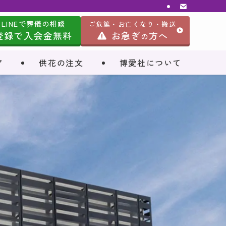
LINEで葬儀の相談
ご危篤・お亡くなり・搬送
登録で入会金無料
お急ぎ
方へ
の
ア
供花の注文
博愛社について