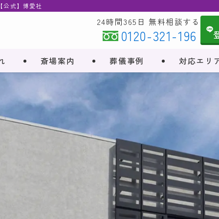
 【公式】博愛社
24時間365日 無料相談する
0120-321-196
れ
斎場案内
葬儀事例
対応エリ