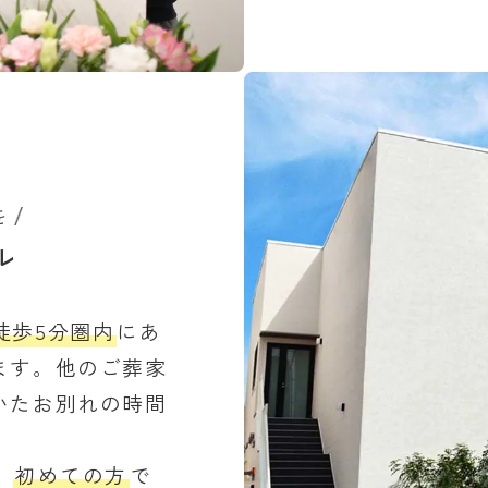
を
ル
徒歩5分圏内
にあ
ます。他のご葬家
いたお別れの時間
、
初めての方
で