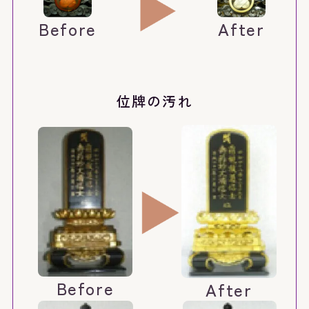
Before
After
位牌の汚れ
Before
After