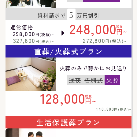
5
資料請求で
万円割引
248,000
通常価格
税抜
円~
298,000
円(税抜)~
327,800
272,800
円(税込)~
円(税込)~
直葬/火葬式プラン
火葬のみで静かにお見送り
通夜
告別式
火葬
128,000
税抜
円~
140,800
円(税込)~
生活保護葬プラン