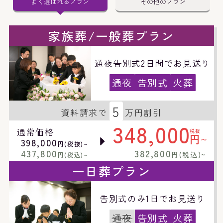
よく選ばれるプラン
その他のプラン
家族葬/一般葬プラン
通夜告別式2日間でお見送り
通夜
告別式
火葬
5
資料請求で
万円割引
348,000
通常価格
税抜
円
~
398,000
円(税抜)~
437,800
382,800
円(税込)~
円(税込)~
一日葬プラン
告別式のみ1日でお見送り
通夜
告別式
火葬