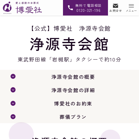
無料で電話相談
0120-321-196
お問合せ
メニュー
【公式】博愛社 浄源寺会館
浄源寺会館
東武野田線「岩槻駅」タクシーで約10分
浄源寺会館の
概要
浄源寺会館の
詳細
博愛社のお約束
葬儀プラン