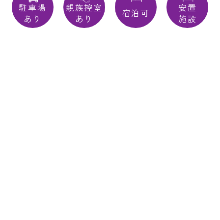
駐車場
親族控室
安置
宿泊可
あり
あり
施設