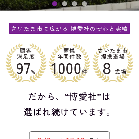
さいたま市に広がる 博愛社の安心と実績
顧客
葬儀
さいたま市
満足度
年間件数
提携斎場
97
1000
８
%
件
式場
だから、“博愛社”は
選ばれ続けています。