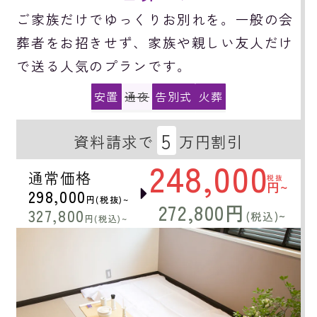
ご家族だけでゆっくりお別れを。一般の会
葬者をお招きせず、家族や親しい友人だけ
で送る人気のプランです。
安置
通夜
告別式
火葬
5
資料請求で
万円割引
248,000
通常価格
税抜
円~
298,000
円(税抜)~
272,800円
327,800
(税込)~
円(税込)~