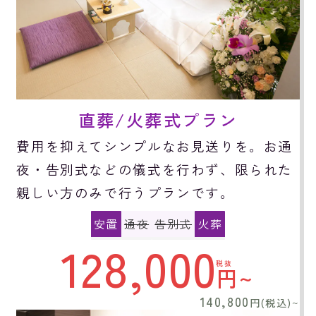
直葬/火葬式プラン
費用を抑えてシンプルなお見送りを。お通
夜・告別式などの儀式を行わず、限られた
親しい方のみで行うプランです。
安置
通夜
告別式
火葬
128,000
税抜
円~
140,800
円(税込)
~