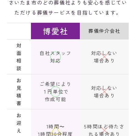
さいたま市のどの葬儀社よりも安心を感じてい
ただける葬儀サービスを目指しています。
博愛社
葬儀仲介会社
対
面
自社スタッフ
対応しない
相
対応
場合あり
談
お
ご希望により
見
対応しない
１円単位で
積
場合あり
作成可能
書
お
迎
1時間〜
5時間ほど待たさ
え
1時間30分程度
れる場合あり