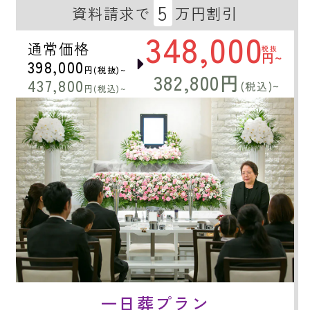
5
資料請求で
万円割引
348,000
通常価格
税抜
円~
398,000
円(税抜)~
382,800円
437,800
(税込)~
円(税込)~
一日葬プラン