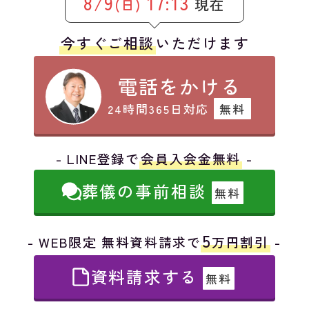
8/9
17:13
現在
(日)
今すぐご相談
いただけます
電話をかける
24時間365日対応
無料
- LINE登録で
会員入会金無料
-
葬儀の事前相談
無料
5
- WEB限定 無料資料請求で
万円割引
-
資料請求する
無料