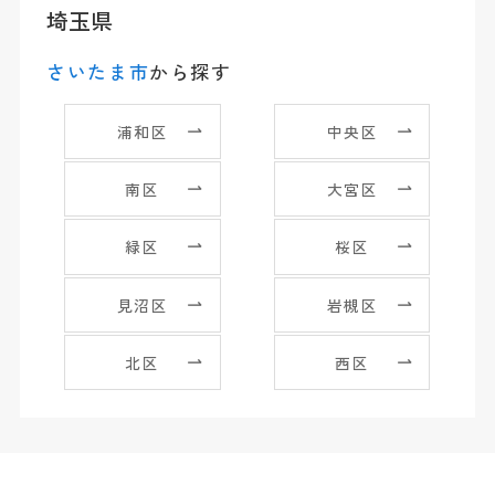
埼玉県
さいたま市
から探す
浦和区
中央区
南区
大宮区
緑区
桜区
見沼区
岩槻区
北区
西区